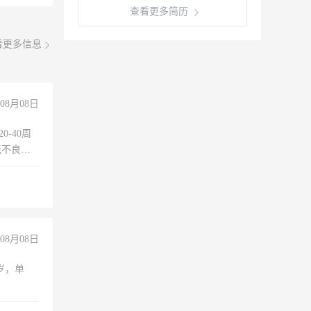
查看更多简历
看更多信息
08月08日
0-40周
无不良嗜
准八人间住
倒，每月
0小时
08月08日
周岁，单