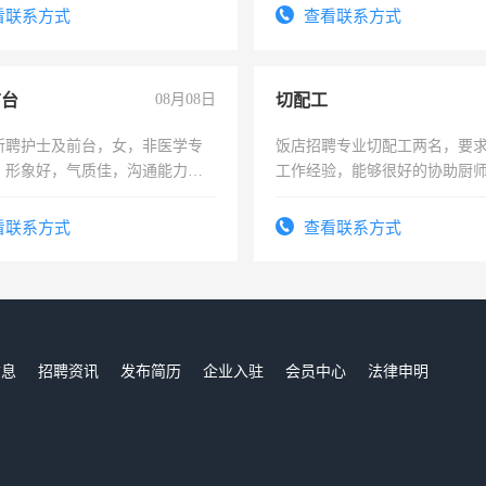
看联系方式
查看联系方式
前台
08月08日
切配工
所聘护士及前台，女，非医学专
饭店招聘专业切配工两名，要
，形象好，气质佳，沟通能力
工作经验，能够很好的协助厨
试，周日休息。
作。包吃住，每月有公休，工资35
4500。
看联系方式
查看联系方式
信息
招聘资讯
发布简历
企业入驻
会员中心
法律申明
们