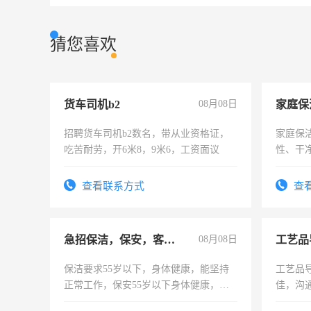
猜您喜欢
货车司机b2
08月08日
家庭保
招聘货车司机b2数名，带从业资格证，
家庭保
吃苦耐劳，开6米8，9米6，工资面议
性、干净
时间灵
太太等
查看联系方式
查
急招保洁，保安，客服，工程
08月08日
工艺品
保洁要求55岁以下，身体健康，能坚持
工艺品导
正常工作，保安55岁以下身体健康，有
佳，沟
责任心形象端庄，遵纪守法，无犯罪记
上进心