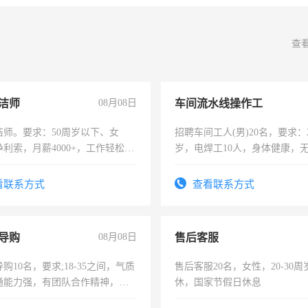
查
洁师
08月08日
车间流水线操作工
洁师。要求：50周岁以下、女
招聘车间工人(男)20名，要求：2
利索，月薪4000+，工作轻松，
岁，电焊工10人，身体健康，
活，不需坐班，适合宝妈、全职
好。薪资：4500-7000元，标
。
宿，免费发放劳保用品，两班
看联系方式
查看联系方式
25号准时发放工资，工作时间1
导购
08月08日
售后客服
购10名，要求;18-35之间，气质
售后客服20名，女性，20-30
通能力强，有团队合作精神，有
休，国家节假日休息
，有工作经验者优先！