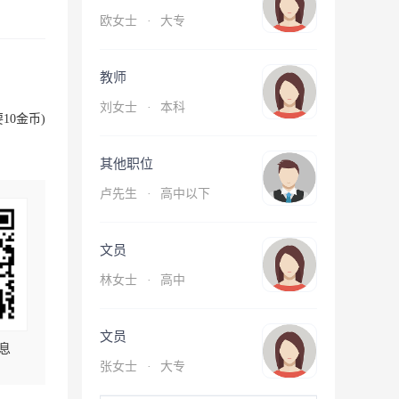
欧女士
·
大专
教师
刘女士
·
本科
10金币)
其他职位
卢先生
·
高中以下
文员
林女士
·
高中
文员
息
张女士
·
大专