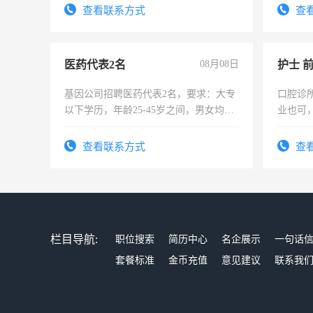
录，客服要求45岁以下高中以上文化，
查看联系方式
查
懂电脑工作认真，性格开朗有良好沟通
能力，工程，懂水电维修。
医药代表2名
08月08日
护士 
基因公司招聘医药代表2名，要求：大专
口腔诊
以下学历，年龄25-45岁之间，男女均
业也可
可，需要具有营销经验，从事过医药代
强。面
表或者有医学资质的优先，底薪+绩效，
查看联系方式
查
交五险。
栏目导航:
职位搜索
简历中心
名企展示
一句话
套餐标准
金币充值
意见建议
联系我